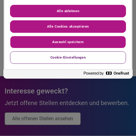
Arbeitgeberauszeichnungen
Alle ablehnen
Alle Cookies akzeptieren
Auswahl speichern
Cookie-Einstellungen
Interesse geweckt?
Jetzt offene Stellen entdecken und bewerben.
Alle offenen Stellen ansehen