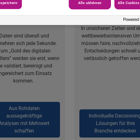
 speichern
Alle ablehnen
Alle Cookies
Maximierung Ihrer
Smart Decisionin
Datenqualität
In unsicheren Zeiten und 
Daten sind überall und
wettbewerbsintensiven Um
mehren sich jede Sekunde.
müssen faire, nachvollzie
um „Gold des digitalen
Entscheidungen schnell 
lters“ werden sie erst, wenn
verlässlich getroffen wer
ie validiert, bereinigt und
ngereichert zum Einsatz
kommen.
Aus Rohdaten
aussagekräftige
Individuelle Decisioning
Analysen mit Mehrwert
Lösungen für Ihre
schaffen
Branche entdecken