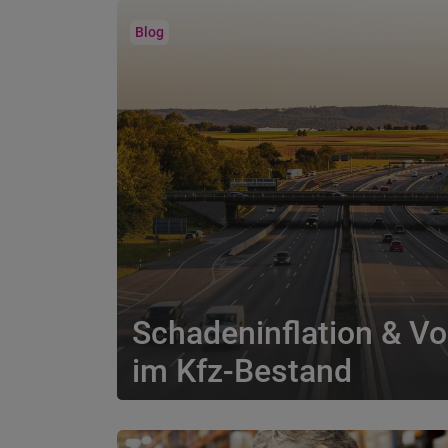
Blog
Schadeninflation & Vol
im Kfz‑Bestand
Steigende Reparaturkosten, E-Mobilität und v
unter Dru...