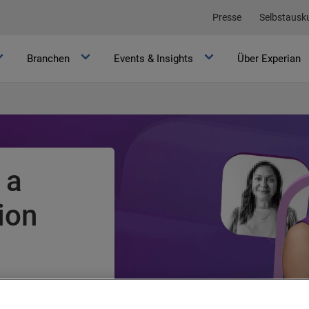
Presse
Selbstausk
Branchen
Events & Insights
Über Experian
an
Sinn, zwischen