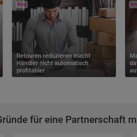
Zah
Blog
Bl
Retouren reduzieren macht
Ma
Händler nicht automatisch
da
profitabler
au
Weniger Retouren bedeuten nicht
KPI
automatisch mehr Profit. Warum pauschale
abe
Regeln im Retourenmanagemen...
Kun
Gründe für eine Partnerschaft m