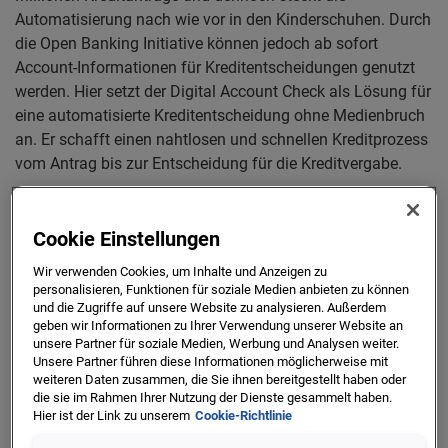
Automatisierung nach wie vor in den Kinderschuhen. Durch
die Open Banking Initiative können jedoch ab sofort
Account-Informationen für Kreditentscheidungen genutzt
werden. Hier setzt der Digital Account Check als Lösung für
eine automatisierte Kreditentscheidung ohne Medienbruch
an. Er schafft einen nahtlosen und schnellen Kreditprozess
vom Antrag bis zur Entscheidung für die Kreditvergabe.
Der Digital Account Check ist eine maßgeschneiderte
Lösung, mit der die Kreditwürdigkeit eines
Cookie Einstellungen
Kreditantragstellers voll-digitalisiert über dessen Online-
Wir verwenden Cookies, um Inhalte und Anzeigen zu
Banking-Account überprüft wird. Auf Seiten der
personalisieren, Funktionen für soziale Medien anbieten zu können
kreditgebenden Bank entfällt so das aufwändige und
und die Zugriffe auf unsere Website zu analysieren. Außerdem
kostspielige manuelle Sichten und Prüfen von
geben wir Informationen zu Ihrer Verwendung unserer Website an
unsere Partner für soziale Medien, Werbung und Analysen weiter.
Antragsunterlagen für Konsumfinanzierungen, während
Unsere Partner führen diese Informationen möglicherweise mit
Antragsteller von maximalem Komfort und einer raschen
weiteren Daten zusammen, die Sie ihnen bereitgestellt haben oder
Kreditentscheidung profitieren. Die automatisierte
die sie im Rahmen Ihrer Nutzung der Dienste gesammelt haben.
Hier ist der Link zu unserem
Cookie-Richtlinie
Kreditentscheidung mit dem Digital Account Check ist der
fehlende Baustein zur Vervollständigung des digitalen