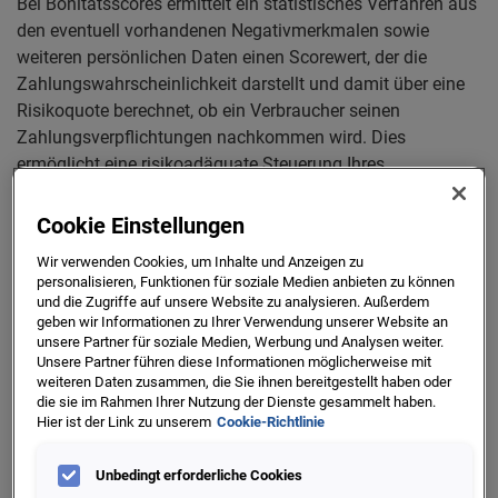
Bei Bonitätsscores ermittelt ein statistisches Verfahren aus
den eventuell vorhandenen Negativmerkmalen sowie
weiteren persönlichen Daten einen Scorewert, der die
Zahlungswahrscheinlichkeit darstellt und damit über eine
Risikoquote berechnet, ob ein Verbraucher seinen
Zahlungsverpflichtungen nachkommen wird. Dies
ermöglicht eine risikoadäquate Steuerung Ihres
Kundenportfolios: Werthaltige Kundensegmente mit
entsprechend guter Bonität können so gezielt weiter
Cookie Einstellungen
ausgebaut werden.
Wir verwenden Cookies, um Inhalte und Anzeigen zu
personalisieren, Funktionen für soziale Medien anbieten zu können
Mittels dieses Scorings können Unternehmen dann
und die Zugriffe auf unsere Website zu analysieren. Außerdem
entscheiden, wie die Geschäftsbeziehung zu einem Kunden
geben wir Informationen zu Ihrer Verwendung unserer Website an
weiter ausgestaltet werden soll, z.B. ob einem Kunden im
unsere Partner für soziale Medien, Werbung und Analysen weiter.
Unsere Partner führen diese Informationen möglicherweise mit
Onlinehandel je nach Bonität der Kauf auf Rechnung als
weiteren Daten zusammen, die Sie ihnen bereitgestellt haben oder
Zahlart angeboten wird oder zu welchen Konditionen ein
die sie im Rahmen Ihrer Nutzung der Dienste gesammelt haben.
Kreditsuchender mit einem bestimmten Scorewert bei einer
Hier ist der Link zu unserem
Cookie-Richtlinie
Bank ein Darlehen erhält.
Unbedingt erforderliche Cookies