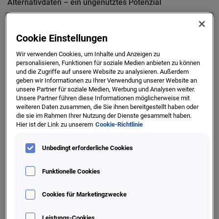
Alternativdaten – ein ungenutztes Potenzial
Alternative Daten repräsentieren eine neue Ära der
Informationsgewinnung, die weit über die Grenzen
Cookie Einstellungen
traditioneller Datenquellen wie Geschäftsberichte und
Wir verwenden Cookies, um Inhalte und Anzeigen zu
Auskunfteidaten hinausgeht. Sie sind eine alternative
personalisieren, Funktionen für soziale Medien anbieten zu können
Quelle, die - je nach Fragestellung - zusätzliche Einblicke
und die Zugriffe auf unsere Website zu analysieren. Außerdem
geben können.
geben wir Informationen zu Ihrer Verwendung unserer Website an
unsere Partner für soziale Medien, Werbung und Analysen weiter.
Unsere Partner führen diese Informationen möglicherweise mit
Beispiele sind: (Konto-)Transaktionsdaten, Daten aus der
weiteren Daten zusammen, die Sie ihnen bereitgestellt haben oder
Anwendung von Bild- und Texterkennungstechnologien,
die sie im Rahmen Ihrer Nutzung der Dienste gesammelt haben.
Sentiment-Daten, Geo- oder Satellitendaten,
Hier ist der Link zu unserem
Cookie-Richtlinie
Bewegungsdaten und auch Daten, die über Web Scraping
oder direkt aus dem Web gewonnen werden. Letztere
Unbedingt erforderliche Cookies
spielen in unserer Betrachtung für die Bewertung von
Unternehmen die wesentliche Rolle.
Funktionelle Cookies
Mit ML und KI das Schloss zur modernen
Cookies für Marketingzwecke
Risikobewertung öffnen
Leistungs-Cookies