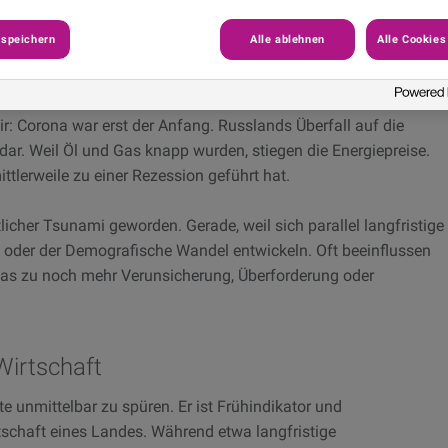
 speichern
Alle ablehnen
Alle Cookies
Mehrere Wochen hatte sich die Bedrohung durch das Corona-Virus
nd mit dem ersten Lockdown brach sie über ihr danieder.
en und Unsicherheit an den Finanzmärkten brachten die
r: Corona war erst der Anfang. Russlands Überfall auf die
 dar. Weil Öl und Gas knapp wurden, stiegen die Energiepreise.
ittlerweile zu einer Rezession geführt hat.
licher Tsunami geworden. Gerade, weil sich parallel langfristige
g oder der Demografische Wandel entwickeln. Oft beeinflussen
was zu noch mehr Verunsicherung, Überforderung oder
irtschaft
 unmittelbar zu spüren. Er ist Frühindikator und
schaft eines Landes. Während etwa langfristige