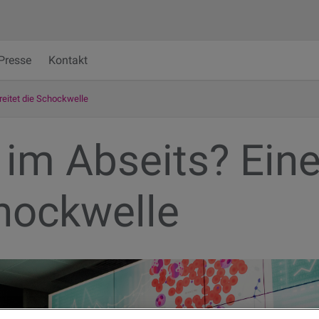
Presse
Kontakt
eitet die Schockwelle
m Abseits? Eine
chockwelle