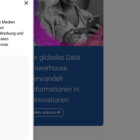
le Medien
wir
, Werbung und
Daten
enste
Ihr globales Data
Powerhouse
verwandelt
Teilen
Informationen in
Innovationen
Mehr erfahren