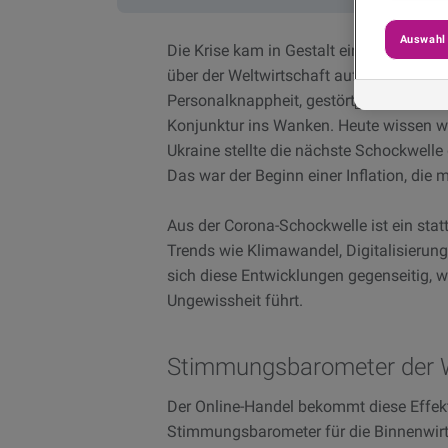
Auswahl
Die Krise kam in Gestalt einer Welle. 
über der Weltwirtschaft aufgetürmt – u
Personalknappheit, gestörte Lieferkett
Konjunktur ins Wanken. Heute wissen wi
Ukraine stellte die nächste Schockwelle
Das war der Beginn einer Inflation, die m
Aus der Corona-Schockwelle ist ein statt
Trends wie Klimawandel, Digitalisierun
sich diese Entwicklungen gegenseitig, 
Ungewissheit führt.
Stimmungsbarometer der W
Der Online-Handel bekommt diese Effekte
Stimmungsbarometer für die Binnenwirt