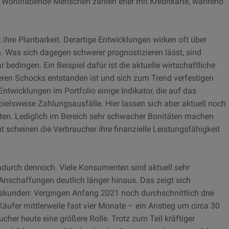
en. Wohlhabende Menschen zahlen eher mit Kreditkarte, während
st ihre Planbarkeit. Derartige Entwicklungen wirken oft über
. Was sich dagegen schwerer prognostizieren lässt, sind
 bedingen. Ein Beispiel dafür ist die aktuelle wirtschaftliche
reren Schocks entstanden ist und sich zum Trend verfestigen
ntwicklungen im Portfolio einige Indikator, die auf das
ielsweise Zahlungsausfälle. Hier lassen sich aber aktuell noch
en. Lediglich im Bereich sehr schwacher Bonitäten machen
t scheinen die Verbraucher ihre finanzielle Leistungsfähigkeit
dadurch dennoch. Viele Konsumenten sind aktuell sehr
nschaffungen deutlich länger hinaus. Das zeigt sich
skunden: Vergingen Anfang 2021 noch durchschnittlich drei
ufer mittlerweile fast vier Monate – ein Anstieg um circa 30
ucher heute eine größere Rolle. Trotz zum Teil kräftiger