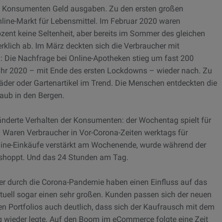
ie Konsumenten Geld ausgaben. Zu den ersten großen
nline-Markt für Lebensmittel. Im Februar 2020 waren
nt keine Seltenheit, aber bereits im Sommer des gleichen
klich ab. Im März deckten sich die Verbraucher mit
: Die Nachfrage bei Online-Apotheken stieg um fast 200
hjahr 2020 – mit Ende des ersten Lockdowns – wieder nach. Zu
räder oder Gartenartikel im Trend. Die Menschen entdeckten die
aub in den Bergen.
ränderte Verhalten der Konsumenten: der Wochentag spielt für
 Waren Verbraucher in Vor-Corona-Zeiten werktags für
nline-Einkäufe verstärkt am Wochenende, wurde während der
shoppt. Und das 24 Stunden am Tag.
ener durch die Corona-Pandemie haben einen Einfluss auf das
uell sogar einen sehr großen. Kunden passen sich der neuen
den Portfolios auch deutlich, dass sich der Kaufrausch mit dem
 wieder legte. Auf den Boom im eCommerce folgte eine Zeit