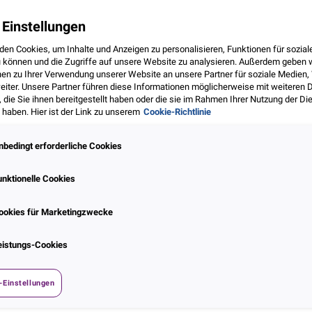
 Einstellungen
den Cookies, um Inhalte und Anzeigen zu personalisieren, Funktionen für sozia
u können und die Zugriffe auf unsere Website zu analysieren. Außerdem geben 
nen zu Ihrer Verwendung unserer Website an unsere Partner für soziale Medien
eiter. Unsere Partner führen diese Informationen möglicherweise mit weiteren 
ie Sie ihnen bereitgestellt haben oder die sie im Rahmen Ihrer Nutzung der Di
haben. Hier ist der Link zu unserem
Cookie-Richtlinie
nbedingt erforderliche Cookies
unktionelle Cookies
ookies für Marketingzwecke
te, wirtschaftliche Spannungen: Die Welt ist geprägt
eistungs-Cookies
ngen. Das macht sich auch im Online-Handel bemerkbar
n. Wie ein gezielter Blick ins Portfolio hilft, sie zu
-Einstellungen