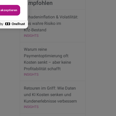
Empfohlen
 akzeptieren
Schadeninflation & Volatilität:
Das wahre Risiko im
Kfz‑Bestand
INSIGHTS
Warum reine
Paymentoptimierung oft
Kosten senkt – aber keine
Profitabilität schafft
INSIGHTS
Retouren im Griff: Wie Daten
und KI Kosten senken und
Kundenerlebnisse verbessern
INSIGHTS