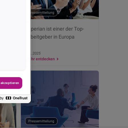
Pressemitteilung
26:
Experian ist einer der Top-
Arbeitgeber in Europa
Okt. 2025
Mehr entdecken
 akzeptieren
Pressemitteilung