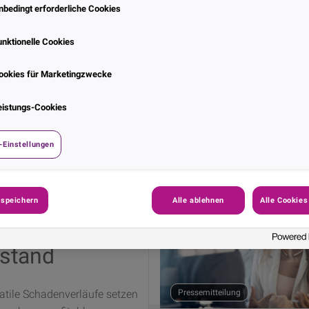
nbedingt erforderliche Cookies
Pressemitteilung
unktionelle Cookies
Experian Fraud Report 20
ookies für Marketingzwecke
KI treibt Betrug auf
Rekordniveau
eistungs-Cookies
Feb. 2026
Mehr entdecken
-Einstellungen
 speichern
Alle ablehnen
Alle Cookies
ilität: Das
estand
atile Schadenverläufe setzen
Pressemitteilung