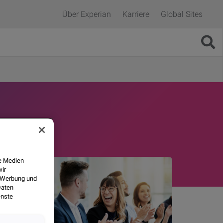
Über Experian
Karriere
Global Sites
le Medien
wir
, Werbung und
Daten
enste