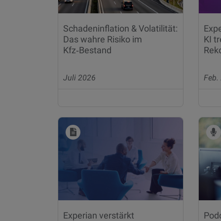
Schadeninflation & Volatilität:
Expe
Das wahre Risiko im
KI t
Kfz‑Bestand
Rek
Juli 2026
Feb.
Experian verstärkt
Podc