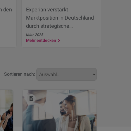
in den
Experian verstärkt
Marktposition in Deutschland
durch strategische
Partnerschaft mit
März 2025
Mehr entdecken
Creditreform und Boniversum-
Übernahme
Sortieren nach: