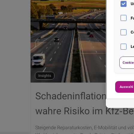
U
F
C
L
Cookie
Insights
Auswahl
Schadeninflation & Volat
wahre Risiko im Kfz‑B
Steigende Reparaturkosten, E-Mobilität und vol