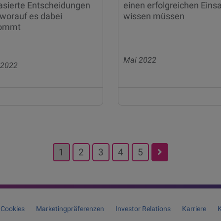
asierte Entscheidungen
einen erfolgreichen Eins
worauf es dabei
wissen müssen
ommt
Mai 2022
 2022
1
2
3
4
5
Cookies
Marketingpräferenzen
Investor Relations
Karriere
K