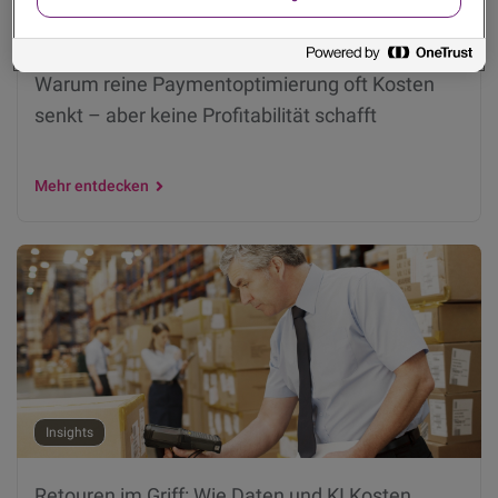
Insights
Warum reine Paymentoptimierung oft Kosten
senkt – aber keine Profitabilität schafft
Mehr entdecken
Insights
Retouren im Griff: Wie Daten und KI Kosten