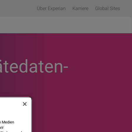
Über Experian
Karriere
Global Sites
tedaten-
le Medien
wir