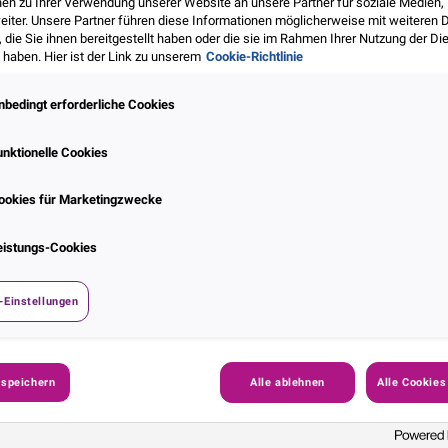
nen zu Ihrer Verwendung unserer Website an unsere Partner für soziale Medien
eiter. Unsere Partner führen diese Informationen möglicherweise mit weiteren 
ie Sie ihnen bereitgestellt haben oder die sie im Rahmen Ihrer Nutzung der Di
haben. Hier ist der Link zu unserem
Cookie-Richtlinie
Gesetzliche V
nbedingt erforderliche Cookies
clevere Lösun
unktionelle Cookies
Betrugspräven
ookies für Marketingzwecke
Kennen Sie schon das TTDSG? H
eistungs-Cookies
fast unbemerkt – wurde das 
Datenschutzgesetz (TTDSG) ve
Kraft. Ab dann können Anbiet
-Einstellungen
nicht mehr wie gewohnt Lösun
Geräteinformationen (“Tracki
 speichern
Alle ablehnen
Alle Cookies
Jetzt Webinar on dema