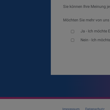
Sie können Ihre Meinung je
Möchten Sie mehr von uns
Would you like to hear f
Ja
- Ich möchte E
Nein
- Ich möchte
Impressum
Datenschutz