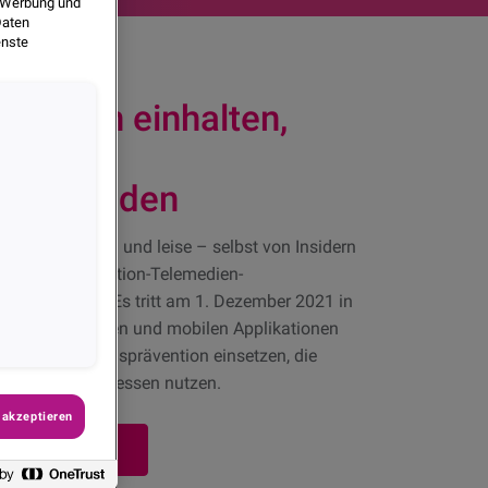
, Werbung und
Daten
enste
orgaben einhalten,
gen zur
tion finden
eimlich, still und leise – selbst von Insidern
Telekommunikation-Telemedien-
rabschiedet. Es tritt am 1. Dezember 2021 in
er von Webseiten und mobilen Applikationen
gen zur Betrugsprävention einsetzen, die
ng”) oder IP-Adressen nutzen.
 akzeptieren
nd anschauen