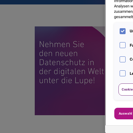
Informatio
Analysen w
zusammen, d
gesammelt 
U
F
C
L
Cookie
Auswahl