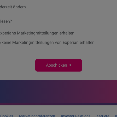
derzeit ändern.
 lesen?
rom us?
xperians Marketingmitteilungen erhalten
 keine Marketingmitteilungen von Experian erhalten
Abschicken
Cookies
Marketingpräferenzen
Investor Relations
Karriere
K