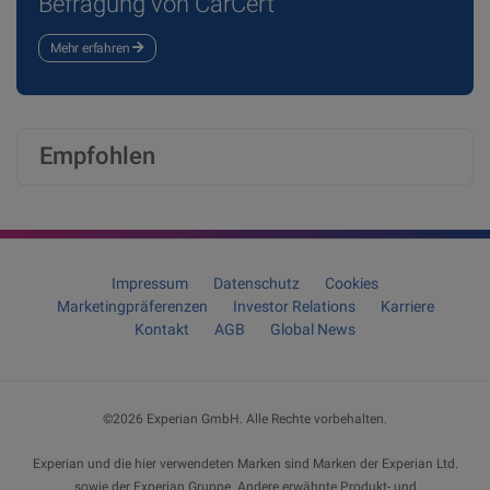
Befragung von CarCert
Mehr erfahren
Empfohlen
Impressum
Datenschutz
Cookies
Marketingpräferenzen
Investor Relations
Karriere
Kontakt
AGB
Global News
©2026
Experian GmbH
. Alle Rechte vorbehalten.
Experian und die hier verwendeten Marken sind Marken der Experian Ltd.
sowie der Experian Gruppe. Andere erwähnte Produkt- und