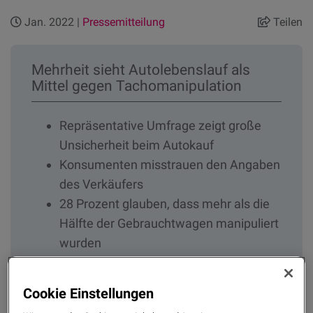
Jan. 2022 |
Pressemitteilung
Teilen
Mehrheit sieht Autolebenslauf als
Mittel gegen Tachomanipulation
Repräsentative Umfrage zeigt große
Unsicherheit beim Autokauf
Konsumenten misstrauen den Angaben
des Verkäufers
28 Prozent glauben, dass mehr als die
Hälfte der Gebrauchtwagen manipuliert
wurden
Vor allem zurückgedrehte Tachos
werden als Problem gesehen
Cookie Einstellungen
Autolebenslauf CarCert schützt