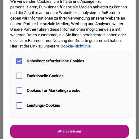
Wir verwenden Cookies, um Inhalte und Anzeigen zu
Konsumenten vor Betrug
personalisieren, Funktionen für soziale Medien anbieten zu können
und die Zugriffe auf unsere Website zu analysieren. Außerdem
geben wir Informationen zu Ihrer Verwendung unserer Website an
unsere Partner für soziale Medien, Werbung und Analysen weiter.
Unsere Partner führen diese Informationen möglicherweise mit
Wiesbaden/Bielefeld, 28.1.2021:
Sieben Millionen
weiteren Daten zusammen, die Sie ihnen bereitgestellt haben oder
Gebrauchtwagen werden im Jahr in Deutschland verkauft.
die sie im Rahmen Ihrer Nutzung der Dienste gesammelt haben.
Hier ist der Link zu unserem
Cookie-Richtlinie
Nach Schätzungen der Polizei ist bei jedem dritten, also
rund zwei Millionen, der Kilometerstand zurückgestellt.
Unbedingt erforderliche Cookies
Diese Einschätzung wird von der Mehrheit der Deutschen
geteilt. Laut einer Umfrage des Bielefelder
Funktionelle Cookies
Meinungsforschungsinstituts Mentefactum im Auftrag von
CarCert by Experian (CarCert) unter 1.000 repräsentativ
Cookies für Marketingzwecke
ausgesuchten Bundesbürgern sehen 66% der Deutschen in
möglichen Tachomanipulationen beim Autokauf ein
Leistungs-Cookies
Problem.
Alle ablehnen