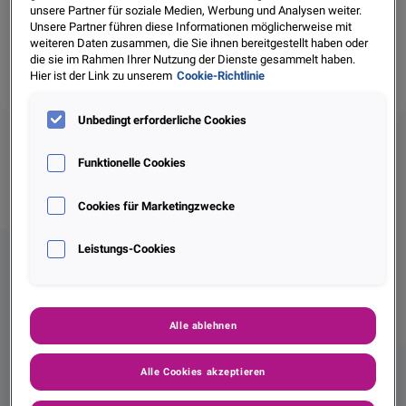
unsere Partner für soziale Medien, Werbung und Analysen weiter.
Unsere Partner führen diese Informationen möglicherweise mit
weiteren Daten zusammen, die Sie ihnen bereitgestellt haben oder
die sie im Rahmen Ihrer Nutzung der Dienste gesammelt haben.
Hier ist der Link zu unserem
Cookie-Richtlinie
Unbedingt erforderliche Cookies
Ausgangslage &
Funktionelle Cookies
Herausforderung
Cookies für Marketingzwecke
Höhere Effizienz und geringerer Aufwand
Bei UniCredit Leasing stehen Kreditrisiko-Parameter im
Leistungs-Cookies
Fokus: Mit vier PD-Modellen (Probability of Default) wird
die Ausfallwahrscheinlichkeit vorhergesagt, ein LGD-Modell
(Loss Given Default) prognostiziert die Verlustquote nach
Alle ablehnen
einem Ausfall. Bislang haben Dritte diese Modelle validiert,
nun will UniCredit Leasing das selbst übernehmen. Das
Alle Cookies akzeptieren
Ziel: Die eigenen Mitarbeiter sollen in der Lage sein, die