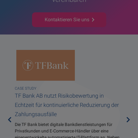
Kontaktieren Sie uns
anken
CASE S
Arval 
?
CASE STUDY
Onboa
 Risk &
TF Bank AB nutzt Risikobewertung in
 und
Der tec
Echtzeit für kontinuierliche Reduzierung der
esen Sie
Konsum
Zahlungsausfälle
Daten 40
Antrags
 Order
nachhal
Die TF Bank bietet digitale Bankdienstleistungen für
Privatkunden und E-Commerce-Händler über eine
Ob Onli
eigenentwickelte automatisierte IT-Plattform an. Neben