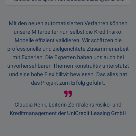
Unternehmensprofil:
Mit den neuen automatisierten Verfahren können
Über UniCredit Leasing
unsere Mitarbeiter nun selbst die Kreditrisiko-
Die herstellerunabhängige Leasinggesellschaft
Modelle effizient validieren. Wir schätzen die
gehört als Teil des UniCredit Konzerns zu einem
professionelle und zielgerichtete Zusammenarbeit
Leasingnetzwerk in 17 Ländern. Die UniCredit
mit Experian. Die Experten haben uns auch bei
Leasing GmbH mit Sitz in Hamburg bietet
unvorhersehbaren Themen konstruktiv unterstützt
sowohl klassische Leasinggeschäfte als auch
und eine hohe Flexibilität bewiesen. Das alles hat
strukturierte Finanzierungen an. Das
das Projekt zum Erfolg geführt.
Objektportfolio umfasst unter anderem
Maschinen und Anlagen, Pkw, Nutzfahrzeuge
und EDV.
Claudia Renk, Leiterin Zentralens Risiko- und
Kreditmanagement der UniCredit Leasing GmbH