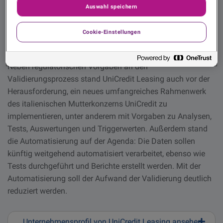
Modelle qualitativ und quantitativ zu validieren. Von
Auswahl speichern
diesem Insourcing verspricht sich UniCredit Leasing eine
höhere Effizienz und langfristige Zeit- und
Cookie-Einstellungen
Kostenersparnisse.
Maßgeschneiderte Validierungsumgebung
Neben regulatorischen Vorgaben an den
Validierungsprozess stand UniCredit Leasing auch vor der
Herausforderung, ein neues umfangreiches Rahmenwerk
des italienischen Mutterkonzerns UniCredit zu
implementieren, unter anderem mit Vorgaben zu Analysen,
Tests, Auswertungen und Triggerwerten. Außerdem stand
die Automatisierung auf der Agenda: Die Daten sollen
künftig weitgehend automatisiert verarbeitet, ebenso wie
Tests durchgeführt und Berichte erstellt werden. Mit der
Automatisierung soll der Aufwand der Validierung deutlich
reduziert werden.
Unternehmensprofil von UniCredit Leasing ansehen