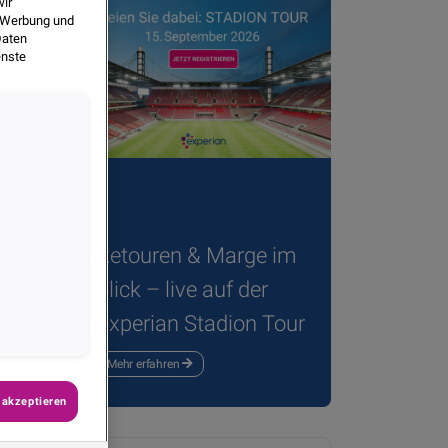
wir
, Werbung und
Daten
enste
Retouren & Marge im
Blick – live auf der
Experian Stadion Tour
Teilen
Mehr erfahren
 akzeptieren