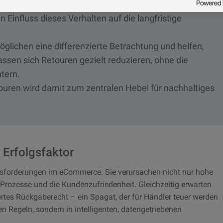
idend ist nicht nur wie viele Retouren entstehen,
 Einfluss dieses Verhalten auf die langfristige
glichen eine differenzierte Betrachtung und helfen,
lassen sich Retouren gezielt reduzieren, ohne die
tern.
touren wird damit zum zentralen Hebel für nachhaltiges
 Erfolgsfaktor
sforderungen im eCommerce. Sie verursachen nicht nur hohe
Prozesse und die Kundenzufriedenheit. Gleichzeitig erwarten
rtes Rückgaberecht – ein Spagat, der für Händler teuer werden
ven Regeln, sondern in intelligenten, datengetriebenen