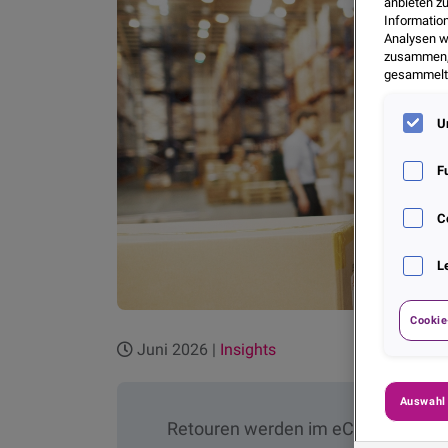
anbieten z
Informatio
Analysen w
zusammen, d
gesammelt 
U
F
C
L
Cookie
Juni 2026 |
Insights
Auswahl
Retouren werden im eCommerce oft