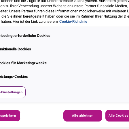
u können und die Zugriffe auf unsere Website zu analysieren. Außerdem geben 
nen zu Ihrer Verwendung unserer Website an unsere Partner für soziale Medien
eiter. Unsere Partner führen diese Informationen möglicherweise mit weiteren 
ie Sie ihnen bereitgestellt haben oder die sie im Rahmen Ihrer Nutzung der Di
haben. Hier ist der Link zu unserem
Cookie-Richtlinie
nbedingt erforderliche Cookies
unktionelle Cookies
ookies für Marketingzwecke
eistungs-Cookies
-Einstellungen
 speichern
Alle ablehnen
Alle Cookies
 als reines Kostenthema betrachtet – doch pauschale