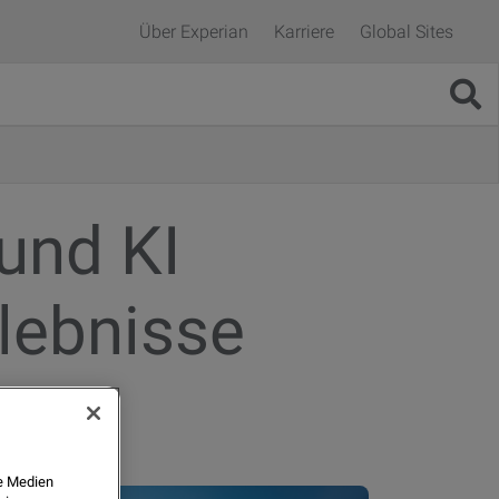
Über Experian
Karriere
Global Sites
 und KI
lebnisse
le Medien