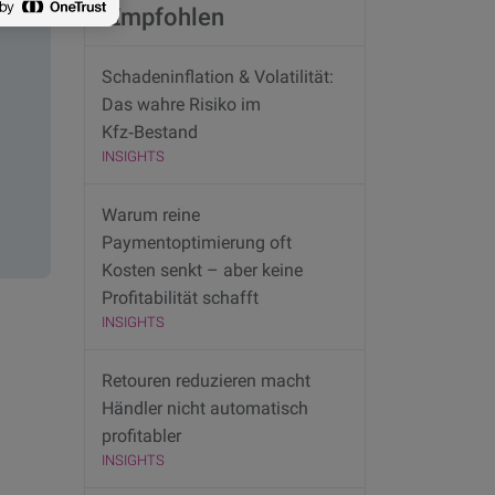
Empfohlen
Schadeninflation & Volatilität:
Das wahre Risiko im
Kfz‑Bestand
INSIGHTS
Warum reine
Paymentoptimierung oft
Kosten senkt – aber keine
Profitabilität schafft
INSIGHTS
Retouren reduzieren macht
Händler nicht automatisch
profitabler
INSIGHTS