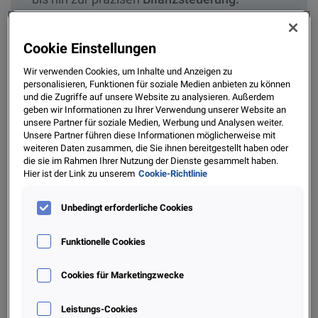
Wer
heute
smarter
entscheidet
, gewinnt
morgen Marktanteile.
Cookie Einstellungen
Wir verwenden Cookies, um Inhalte und Anzeigen zu
personalisieren, Funktionen für soziale Medien anbieten zu können
und die Zugriffe auf unsere Website zu analysieren. Außerdem
Jeder zusätzliche Gini-Prozentpunkt bedeutet mehr
geben wir Informationen zu Ihrer Verwendung unserer Website an
Trennschärfe – und damit präzisere Entscheidungen bei
unsere Partner für soziale Medien, Werbung und Analysen weiter.
Unsere Partner führen diese Informationen möglicherweise mit
Akquise, Subvention und Bestandskundenmanagement.
weiteren Daten zusammen, die Sie ihnen bereitgestellt haben oder
die sie im Rahmen Ihrer Nutzung der Dienste gesammelt haben.
Hier ist der Link zu unserem
Cookie-Richtlinie
Der Markt unter Druck – die zentralen Herausforderungen
Unbedingt erforderliche Cookies
1. Mehr Daten, weniger Marge
Das mobile Datenvolumen steigt in Deutschland seit
Funktionelle Cookies
Jahren kontinuierlich an. Pro Vertrag bedeutet das heute
ein Vielfaches an Nutzung im Vergleich zu früher.
Cookies für Marketingzwecke
Gleichzeitig stagnieren die Mobilfunkumsätze oder
entwickeln sich rückläufig, während die Anbieter weiter
Leistungs-Cookies
Milliardenbeträge in den Netzausbau investieren. Ergebnis: