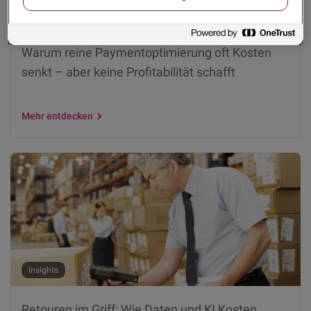
Insights
Warum reine Paymentoptimierung oft Kosten
senkt – aber keine Profitabilität schafft
Mehr entdecken
Insights
Retouren im Griff: Wie Daten und KI Kosten